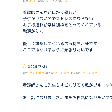
満足
思う
思う
総合:
再受診:
知人紹介:
看護師さんがとにかく優しい
子供がいないのでストレスにならない
お子様連れ診察は別枠をとってくれている
融通が効く
優しく診察してくれるの気持ちが楽です
ここで授かれるように頑張りたいです
2025/7/26
とても満足
とても思う
とても思う
総合:
再受診:
知人紹介:
看護師さんも先生もすごく明るく私がブルーな
お世話になりました。またお世話になりたいで